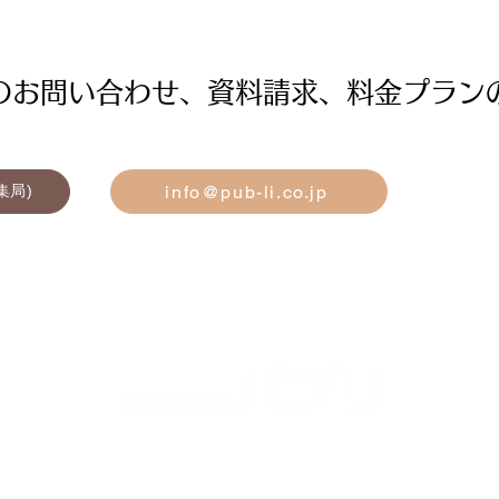
へのお問い合わせ、資料請求、料金プラン
F
info@pub-li.co.jp
編集局)
TEL：03-5309-2888 (
)
代
表
TEL：03-5860-8090
(
)
営
業局